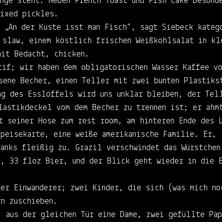
nge steht. Neben French Toast und Fish Cake besonde
mixed pickles.
. „An der Küste isst man Fisch“, sagt Siebeck kateg
 slaw, einem köstlich frischen Weißkohlsalat in kl
mit Bedacht, chicken.
tif; wir haben dem obligatorischen Wasser Kaffee v
sene Becher, einen Teller mit zwei bunten Plastikst
ng des Esslöffels wird uns unklar bleiben, der Tel
lastikdeckel vom dem Becher zu trennen ist; er ahm
it seiner Hose zum rest room, am hinteren Ende des 
Speisekarte, eine weiße amerikanische Familie. Er, 
ranks fleißig zu. Grazil verschwindet das Würstchen
n, 33 floz Bier, und der Blick geht wieder in die E
ger Einwanderer; zwei Kinder, die sich (was mich no
rn zuschieben.
, aus der gleichen Tür eine Dame, zwei gefüllte Pap