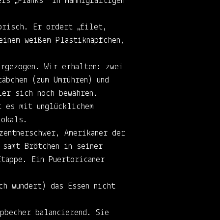
rs „Franks“ in mannigfaltigen
orisch. Er ordert „filet,
einem weißem Plastiknäpfchen,
orgezogen. Wir erhalten: zwei
äbchen (zum Umrühren) und
ler sich noch bewähren.
t es mit unglücklichem
Lokals.
zentnerschwer, Amerikaner der
 samt Brötchen in seiner
tappe. Ein Puertoricaner
ch wundert) das Essen nicht
pbecher balancierend. Sie