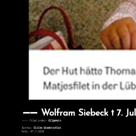
Wolfram Siebeck † 7. Jul
———— Filed under:
Allgemein
Author:
Ulrike Wiedensohler
Publ. 07.7.2026