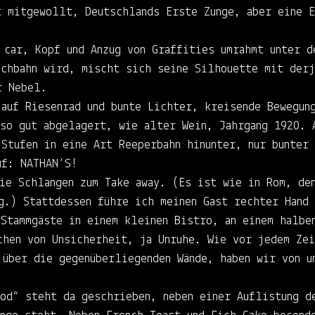
t mitgewollt, Deutschlands Erste Zunge, aber eine E
 car, Kopf und Anzug von Graffities umrahmt unter d
ochbahn wird, mischt sich seine Silhouette mit derj
r Nebel.
 auf Riesenrad und bunte Lichter, kreisende Bewegun
nso gut abgelagert, wie alter Wein, Jahrgang 1920. 
Stufen in eine Art Reeperbahn hinunter, nur bunter
uf: NATHAN’S!
die Schlangen zum Take away. (Es ist wie in Rom, de
g.) Stattdessen führe ich meinen Gast rechter Hand
 Stammgäste in einem kleinen Bistro, an einem halbe
chen von Unsicherheit, ja Unruhe. Wie vor jedem Ze
 über die gegenüberliegenden Wände, haben wir von u
ood“ steht da geschrieben, neben einer Auflistung d