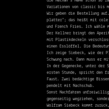
die Nathan’s Name schon so la
Variationen von classic bis 
Wir geben die Bestellung auf
platter“; das heißt mit cole
und French Fries. Ich wähle 
Der Kellner bringt den Aperi
mit Plastikdeckeln verschlos
einen Esslöffel. Die Bedeutu
Ich zeige Siebeck, wie der P
Schwung nach. Dann muss er m
In der Gegenecke, unter der 
ersten Stunde, spricht den f
Faust. Zwei bedächtige Bisse
pendelt mit Nachschub.
Sonst Nachfahren unfreiwilli
gegenseitig wegziehen, sonde
Wolfram Siebeck kommt zurück