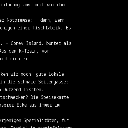
inladung zum Lunch war dann
er Notbremse; – dann, wenn
enigen einer Fischfabrik. Es
g. – Coney Island, bunter als
Aus dem K-Train, vom
 und dichter.
nken wir noch, gute Lokale
 in die schmale Seitengasse;
n Dutzend Tischen.
itschmecken? Die Speisekarte,
nserer Ecke aus immer im
erjenigen Spezialitäten, für