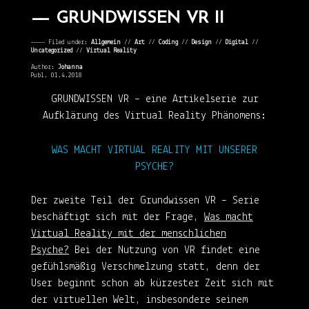
GRUNDWISSEN VR II
———— Filed under:
Allgemein
⁄⁄
Art
⁄⁄
Coding
⁄⁄
Design
⁄⁄
Digital
⁄⁄
Uncategorized
⁄⁄
Virtual Reality
Author:
Johanna
Publ. 01.4.2018
GRUNDWISSEN VR – eine Artikelserie zur
Aufklärung des Virtual Reality Phänomens:
WAS MACHT VIRTUAL REALITY MIT UNSERER
PSYCHE?
Der zweite Teil der Grundwissen VR – Serie
beschäftigt sich mit der Frage,
Was macht
Virtual Reality mit der menschlichen
Psyche?
Bei der Nutzung von VR findet eine
gefühlsmäßig Verschmelzung statt, denn der
User beginnt schon ab kürzester Zeit sich mit
der virtuellen Welt, insbesondere seinem