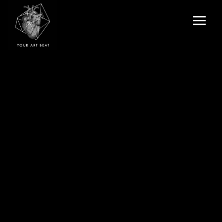
Menu
and
Your Art Beat
widgets