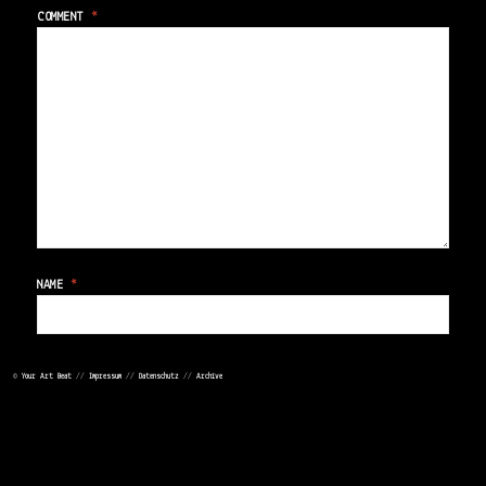
COMMENT
*
NAME
*
EMAIL
*
©
Your Art Beat
//
Impressum
//
Datenschutz
//
Archive
WEBSITE